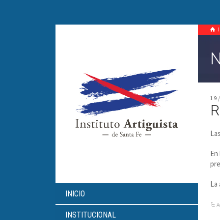
N
19
R
Las
En 
pre
La 
INICIO
A
INSTITUCIONAL