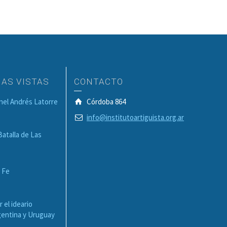
MAS VISTAS
CONTACTO
onel Andrés Latorre
Córdoba 864
info@institutoartiguista.org.ar
Batalla de Las
a Fe
r el ideario
rgentina y Uruguay