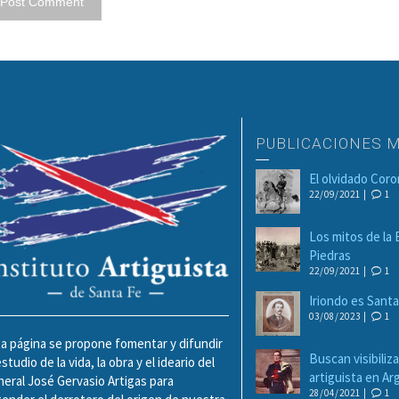
PUBLICACIONES 
El olvidado Cor
22/09/2021 |
1
Los mitos de la 
Piedras
22/09/2021 |
1
Iriondo es Sant
03/08/2023 |
1
a página se propone fomentar y difundir
Buscan visibiliza
estudio de la vida, la obra y el ideario del
artiguista en A
eral José Gervasio Artigas para
28/04/2021 |
1