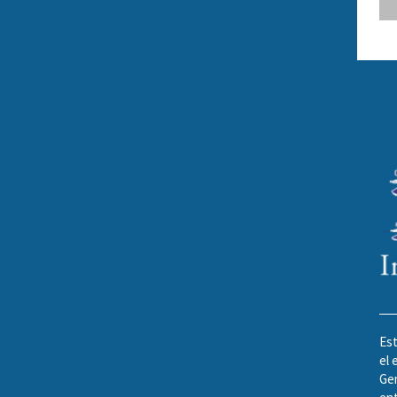
Est
el 
Gen