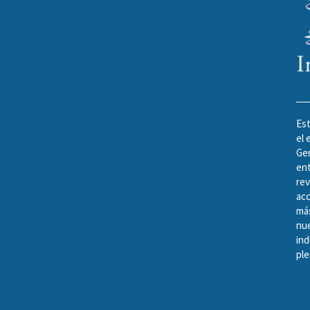
Est
el 
Gen
ent
rev
acc
más
nu
in
ple