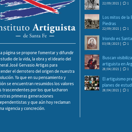
22/09/2021 |
1
Los mitos de la 
Piedras
22/09/2021 |
1
Iriondo es Sant
03/08/2023 |
1
a página se propone fomentar y difundir
Buscan visibiliza
estudio de la vida, la obra y el ideario del
artiguista en A
eral José Gervasio Artigas para
28/04/2021 |
1
ender el derrotero del origen de nuestra
olución. Ya que en su pensamiento y
El artiguismo pr
ión se encuentran resumidos los valores
planes de estud
 trascendentes por los que lucharon
28/04/2021 |
1
estras primeras generaciones
dependentistas y que aún hoy reclaman
na vigencia y concreción.