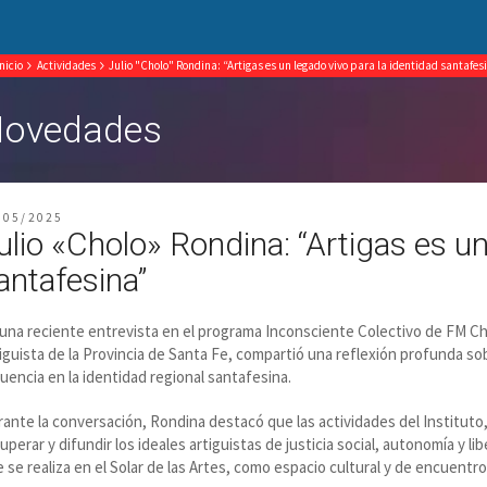
Inicio
Actividades
Julio "Cholo" Rondina: “Artigas es un legado vivo para la identidad santafes
ovedades
/05/2025
ulio «Cholo» Rondina: “Artigas es un
antafesina”
una reciente entrevista en el programa Inconsciente Colectivo de FM Cha
iguista de la Provincia de Santa Fe, compartió una reflexión profunda so
luencia en la identidad regional santafesina.
ante la conversación, Rondina destacó que las actividades del Instituto, 
uperar y difundir los ideales artiguistas de justicia social, autonomía y 
 se realiza en el Solar de las Artes, como espacio cultural y de encuentr