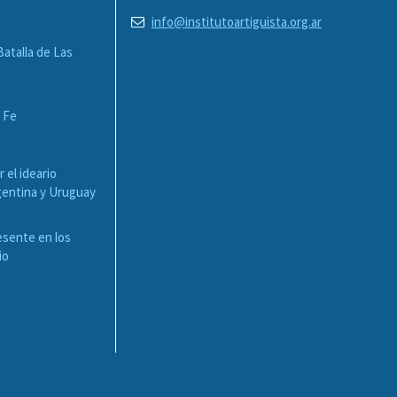
info@institutoartiguista.org.ar
Batalla de Las
a Fe
r el ideario
rgentina y Uruguay
esente en los
io