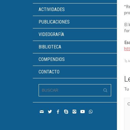
“Re
ACTIVIDADES
pro
PUBLICACIONES
El 
for
VIDEOGRAFÍA
Esc
BIBLIOTECA
ht
COMPENDIOS
A
CONTACTO
L
Tu 