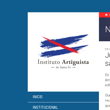
N
09
J
s
En 
Art
inf
Dur
INICIO
rec
que
INSTITUCIONAL