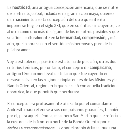
La
nostridad
, una antigua concepción americana, que se nutre
de la etnia tojolabal, incluida en la gran nación maya, quienes
dan nacimiento a esta concepción del otro que intenta
imponerse hoy, en el siglo XXI, que en su énfasis incluyente, ve
al otro como uno más de alguno de los nosotros posibles y que
se afirma culturalmente en
la hermandad, comprensión,
y más
aún, que lo abraza con el sentido más hermoso y puro de la
palabra amor.
Voy a establecer, a partir de esta toma de posición, otros dos
criterios teóricos, por un lado, el concepto de
compaisano
,
antiguo término medieval castellano que fue cayendo en
desuso, salvo en las regiones rioplatenses de las Misiones y la
Banda Oriental, región en la que se casó con aquella tradición
nosótrica, lo que permitió que perdurara.
El concepto era profusamente utilizado por el comandante
Andresito para referirse a sus compaisanos guaraníes, también
por el, para aquella época, misionero San Martín que se refería a
la custodia de la frontera norte de la Banda Oriental por
«…
Artigas y sus compaisanos…»
y por el propio Artigas, que una