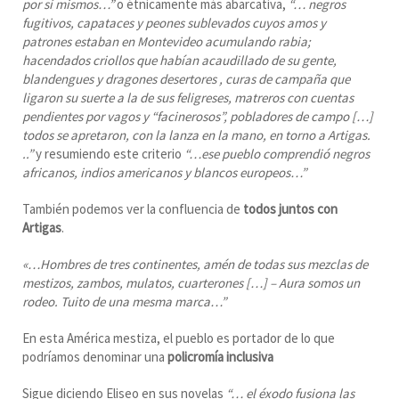
por sí mismos…”
o étnicamente más abarcativa,
“… negros
fugitivos, capataces y peones sublevados cuyos amos y
patrones estaban en Montevideo acumulando rabia;
hacendados criollos que habían acaudillado de su gente,
blandengues y dragones desertores , curas de campaña que
ligaron su suerte a la de sus feligreses, matreros con cuentas
pendientes por vagos y “facinerosos”, pobladores de campo […]
todos se apretaron, con la lanza en la mano, en torno a Artigas.
..”
y resumiendo este criterio
“…ese pueblo comprendió negros
africanos, indios americanos y blancos europeos…”
También podemos ver la confluencia de
todos juntos con
Artigas
.
«…Hombres de tres continentes, amén de todas sus mezclas de
mestizos, zambos, mulatos, cuarterones […] – Aura somos un
rodeo. Tuito de una mesma marca…”
En esta América mestiza, el pueblo es portador de lo que
podríamos denominar una
policromía inclusiva
Sigue diciendo Eliseo en sus novelas
“… el éxodo fusiona las