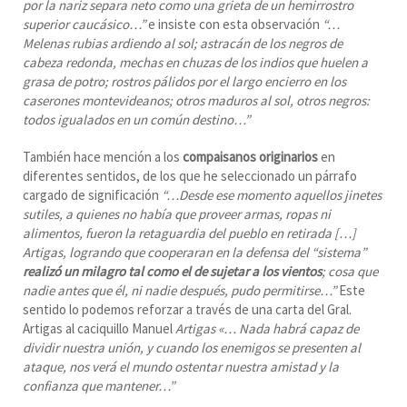
por la nariz separa neto como una grieta de un hemirrostro
superior caucásico…”
e insiste con esta observación
“…
Melenas rubias ardiendo al sol; astracán de los negros de
cabeza redonda, mechas en chuzas de los indios que huelen a
grasa de potro; rostros pálidos por el largo encierro en los
caserones montevideanos; otros maduros al sol, otros negros:
todos igualados en un común destino…”
También hace mención a los
compaisanos originarios
en
diferentes sentidos, de los que he seleccionado un párrafo
cargado de significación
“…Desde ese momento aquellos jinetes
sutiles, a quienes no había que proveer armas, ropas ni
alimentos, fueron la retaguardia del pueblo en retirada […]
Artigas, logrando que cooperaran en la defensa del “sistema”
realizó un milagro tal como el de sujetar a los vientos
; cosa que
nadie antes que él, ni nadie después, pudo permitirse…”
Este
sentido lo podemos reforzar a través de una carta del Gral.
Artigas al caciquillo Manuel
Artigas «… Nada habrá capaz de
dividir nuestra unión, y cuando los enemigos se presenten al
ataque, nos verá el mundo ostentar nuestra amistad y la
confianza que mantener…”