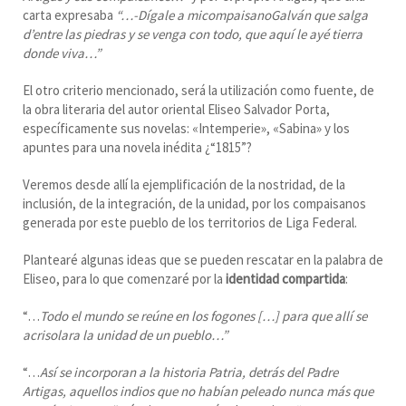
carta expresaba
“…-Dígale a mi
compaisano
Galván que salga
d’entre las piedras y se venga con todo, que aquí le ayé tierra
donde viva…”
El otro criterio mencionado, será la utilización como fuente, de
la obra literaria del autor oriental Eliseo Salvador Porta,
específicamente sus novelas: «Intemperie», «Sabina» y los
apuntes para una novela inédita ¿“1815”?
Veremos desde allí la ejemplificación de la nostridad, de la
inclusión, de la integración, de la unidad, por los compaisanos
generada por este pueblo de los territorios de Liga Federal.
Plantearé algunas ideas que se pueden rescatar en la palabra de
Eliseo, para lo que comenzaré por la
identidad compartida
:
“…
Todo el mundo se reúne en los fogones […] para que allí se
acrisolara la unidad de un pueblo…”
“…
Así se incorporan a la historia Patria, detrás del Padre
Artigas, aquellos indios que no habían peleado nunca más que