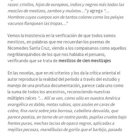
razas: criollos, hijos de europeos, indios y negros más todas las
mezclas de mestizos, zambos y mulatos…”
y agrega
“…
Hombres cuyos cuerpos son de tantos colores como los pelajes
vacunos flanquean las tropas…”
Vemos la insistencia en la verificación de que todos somos
mestizos, en palabras que me recuerdan los poemas de
Nicomedes Santa Cruz, viendo a los compaisanos como aquellos
negriblanquindios de los que nos hablaba el peruano,
verificando que se trata de
mestizos de cien mestizajes
En las novelas, que en mi criterios y los da la crítica oriental el
autor reproduce la realidad del período a través del estudio y
manejo de una profusa documentación, parece cada uno como
la suma de todos los ancestros, reconociendo nuestras
múltiples raíces
“… Allí se ven, como sólo en nuestra América
evangélica es dable, motas rubias, ojos azules en caras de
cobre, fina nariz sobre jeta borrosa, cabellera desvaída, que
parece postiza, en torno de un rostro pardo, pupilas crueles bajo
frentes puras, mechas lacias de opaco negror, aplicadas a
mejillas pecosas, mandíbulas de gorila que el barbijo, pasado