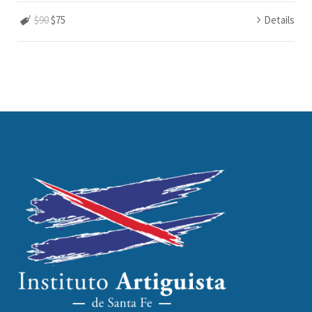
$90
$75
Details