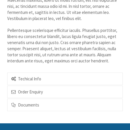
Maecenas maximus, libero ut mollis rutrum, elit nisi vulputate
nisi, ac tincidunt massa odio id mi. In nisl tortor, ornare ac
fermentum et, sagittis in lectus. Ut vitae elementum leo.
Vestibulum in placerat leo, vel finibus elit.
Pellentesque scelerisque efficitur iaculis. Phasellus porttitor,
libero eu consectetur blandit, lacus ligula feugiat justo, eget
venenatis urna dui non justo. Cras ornare pharetra sapien ac
semper. Praesent aliquet, lectus at vestibulum facilisis, nulla
tortor suscipit nisi, ut rutrum urna ante at mauris. Aliquam
interdum ante risus, eget maximus orci auctor hendrerit.
Techical Info
Order Enquiry
Documents