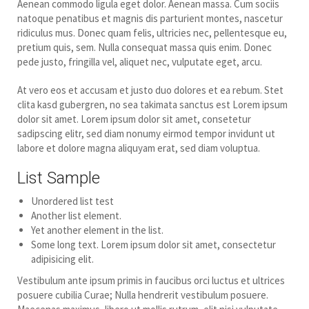
Aenean commodo ligula eget dolor. Aenean massa. Cum sociis
natoque penatibus et magnis dis parturient montes, nascetur
ridiculus mus. Donec quam felis, ultricies nec, pellentesque eu,
pretium quis, sem. Nulla consequat massa quis enim. Donec
pede justo, fringilla vel, aliquet nec, vulputate eget, arcu.
At vero eos et accusam et justo duo dolores et ea rebum. Stet
clita kasd gubergren, no sea takimata sanctus est Lorem ipsum
dolor sit amet. Lorem ipsum dolor sit amet, consetetur
sadipscing elitr, sed diam nonumy eirmod tempor invidunt ut
labore et dolore magna aliquyam erat, sed diam voluptua.
List Sample
Unordered list test
Another list element.
Yet another element in the list.
Some long text. Lorem ipsum dolor sit amet, consectetur
adipisicing elit.
Vestibulum ante ipsum primis in faucibus orci luctus et ultrices
posuere cubilia Curae; Nulla hendrerit vestibulum posuere.